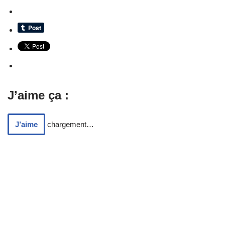
J’aime ça :
J’aime
chargement…
%d