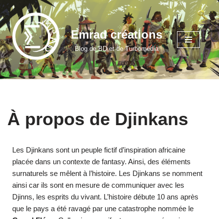
Aller
Emrad créations
au
Blog de BD et de Turbomédia
contenu
À propos de Djinkans
Les Djinkans sont un peuple fictif d’inspiration africaine
placée dans un contexte de fantasy. Ainsi, des éléments
surnaturels se mêlent à l’histoire. Les Djinkans se nomment
ainsi car ils sont en mesure de communiquer avec les
Djinns, les esprits du vivant. L’histoire débute 10 ans après
que le pays a été ravagé par une catastrophe nommée le